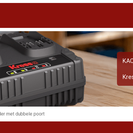
KA
Kre
der met dubbele poort