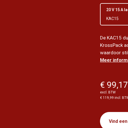
20 V 15 A l
KAC15
De KAC15 dua
KrossPack ac
waardoor sti
Meer informa
€ 99,1
excl. BTW
€ 119,99 incl. BT
Vind een