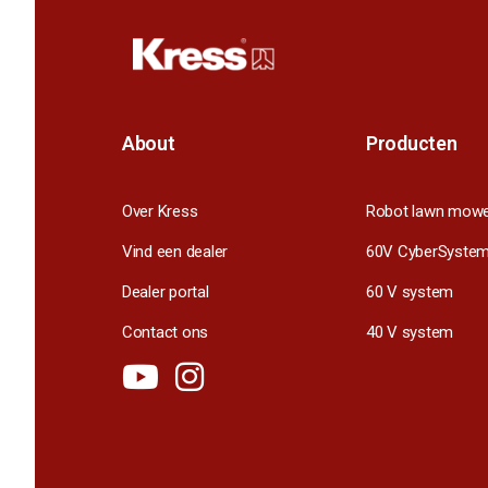
About
Producten
Over Kress
Robot lawn mow
Vind een dealer
60V CyberSyste
Dealer portal
60 V system
Contact ons
40 V system