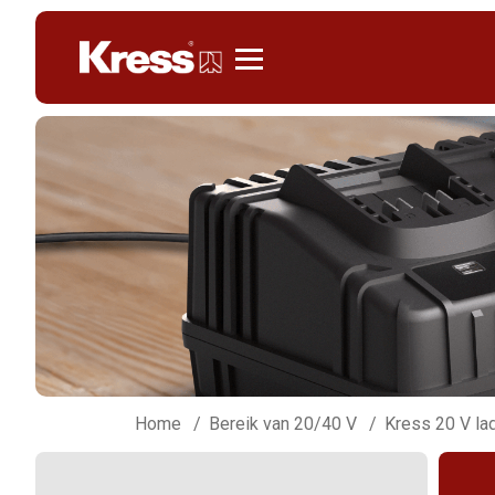
Kress
Home
Bereik van 20/40 V
Kress 20 V la