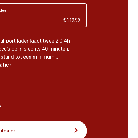
ader
€ 119,99
l-port lader laadt twee 2,0 Ah
cu's op in slechts 40 minuten,
lstand tot een minimum...
tie ›
7
W
 dealer