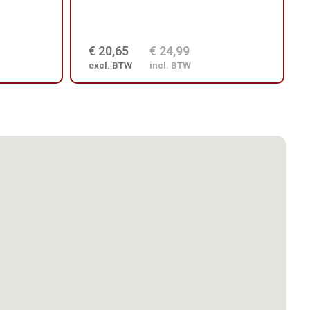
€ 20,65
€ 24,99
excl. BTW
incl. BTW