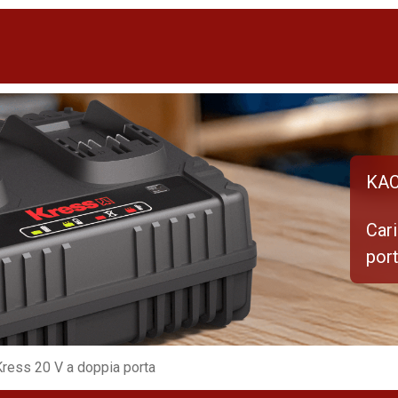
KA
Cari
por
Kress 20 V a doppia porta