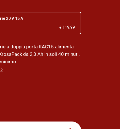
rie 20 V 15 A
€ 119,99
terie a doppia porta KAC15 alimenta
KrossPack da 2,0 Ah in soli 40 minuti,
 minimo...
 ›
5