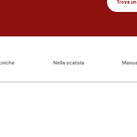
Trova un
cniche
Nella scatola
Manua