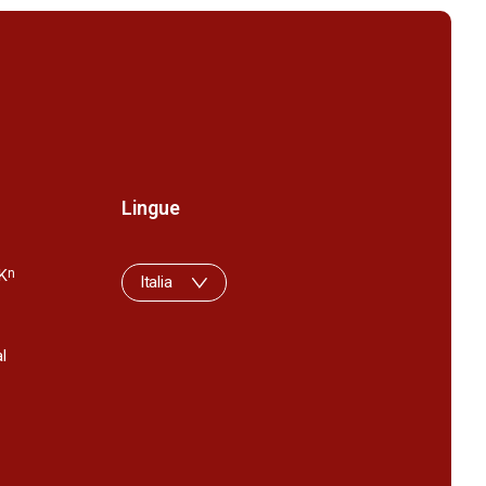
Lingue
K
n
Italia
l