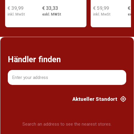
€ 39,99
€ 33,33
€ 59,99
€ 
inkl. MwSt
exkl. MWSt
inkl. MwSt
exk
Händler finden
Aktueller Standort
Search an address to see the nearest stores.