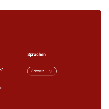
Sprachen
K
n
Schweiz
l