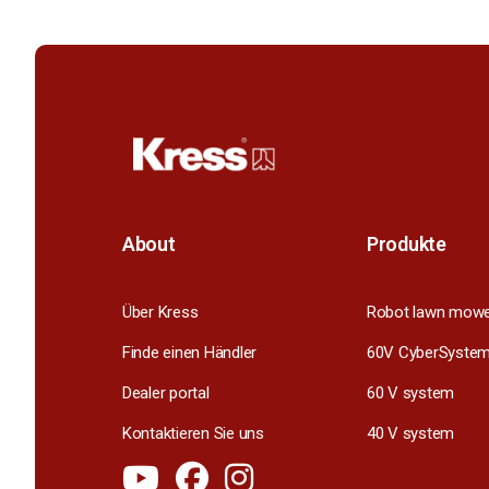
About
Produkte
Über Kress
Robot lawn mow
Finde einen Händler
60V CyberSyste
Dealer portal
60 V system
Kontaktieren Sie uns
40 V system