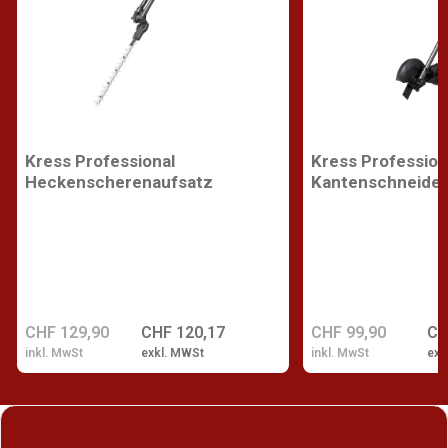
Kress Professional
Kress Profession
Heckenscherenaufsatz
Kantenschneider
CHF 129,90
CHF 120,17
CHF 99,90
CH
inkl. MwSt
exkl. MWSt
inkl. MwSt
exk