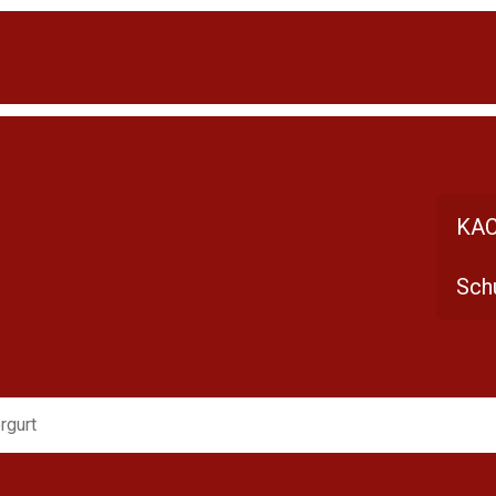
KAC
Schu
rgurt