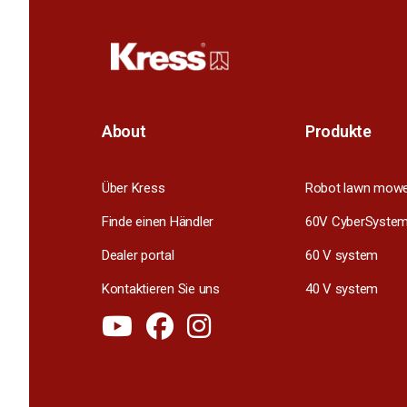
About
Produkte
Über Kress
Robot lawn mow
Finde einen Händler
60V CyberSyste
Dealer portal
60 V system
Kontaktieren Sie uns
40 V system