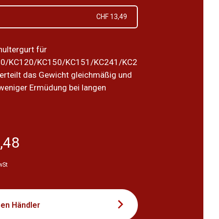
CHF 13,49
ultergurt für
0/KC120/KC150/KC151/KC241/KC2
rteilt das Gewicht gleichmäßig und
 weniger Ermüdung bei langen
,48
wSt
nen Händler