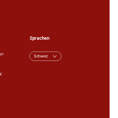
Sprachen
K
n
Schweiz
l