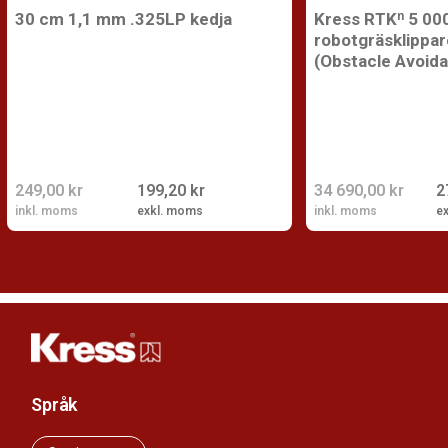
30 cm 1,1 mm .325LP kedja
Kress RTKⁿ 5 00
robotgräsklippa
(Obstacle Avoid
249,00 kr
199,20 kr
34 690,00 kr
2
inkl. moms
exkl. moms
inkl. moms
e
Språk