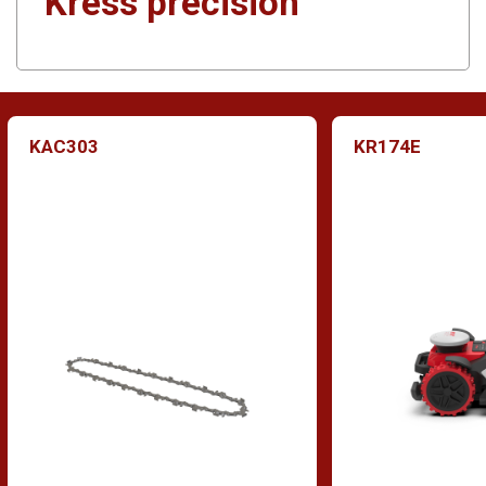
Kress precision
KAC303
KR174E