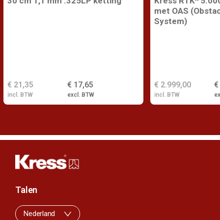
30 cm 1,1 mm .325LP ketting
Kress RTKⁿ 5.00
met OAS (Obstac
System)
€ 21,35
€ 17,65
€ 2.999,00
€
incl. BTW
excl. BTW
incl. BTW
e
Talen
Nederland