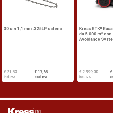
30 cm 1,1 mm .325LP catena
Kress RTKⁿ Rasa
da 5.000 m² con
Avoidance Syst
€ 21,53
€ 17,65
€ 2.999,00
€
incl. IVA
escl. IVA
incl. IVA
es