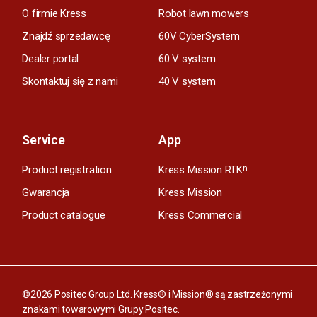
O firmie Kress
Robot lawn mowers
Znajdź sprzedawcę
60V CyberSystem
Dealer portal
60 V system
Skontaktuj się z nami
40 V system
Service
App
Product registration
Kress Mission RTK
n
Gwarancja
Kress Mission
Product catalogue
Kress Commercial
©2026 Positec Group Ltd. Kress® i Mission® są zastrzeżonymi
znakami towarowymi Grupy Positec.