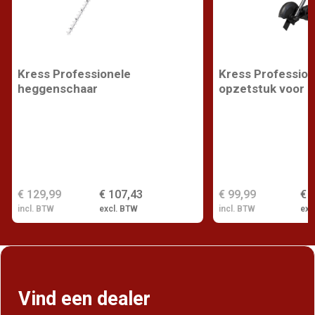
Kress Professionele
Kress Profession
heggenschaar
opzetstuk voor k
€ 129,99
€ 107,43
€ 99,99
€ 
incl. BTW
excl. BTW
incl. BTW
exc
Vind een dealer