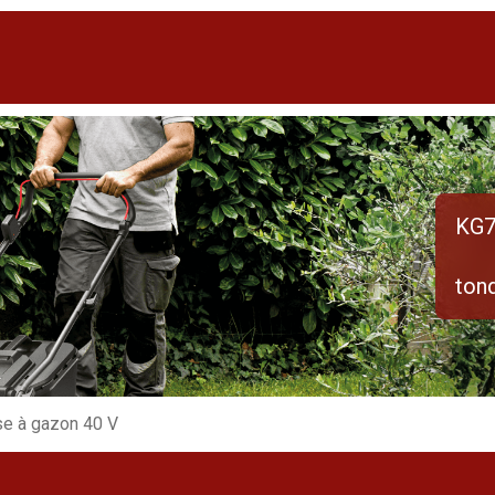
KG7
ton
e à gazon 40 V