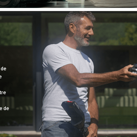
 de
e
tre
ie de