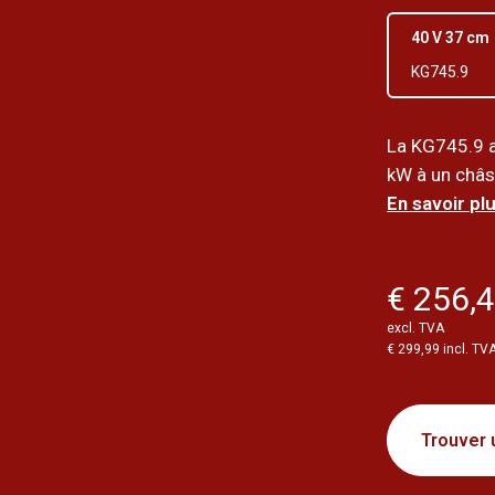
40 V 37 cm
KG745.9
La KG745.9 a
kW à un châss
En savoir plu
€ 256,
excl. TVA
€ 299,99 incl. TV
Trouver 