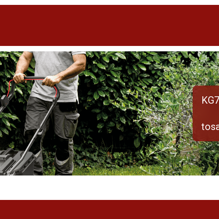
KG7
tos