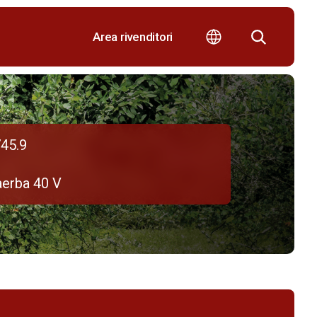
Area rivenditori
45.9
aerba 40 V