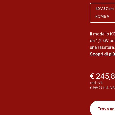
40 V 37 cm
KG745.9
Il modello K
da 1,2 kW co
una rasatura.
Scopri di più
€ 245,
escl. IVA
€ 299,99 incl. IVA
Trova un