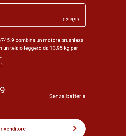
€ 299,99
G745.9 combina un motore brushless
n un telaio leggero da 13,95 kg per
..
 ›
89
Senza batteria
 rivenditore