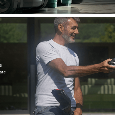
di
are