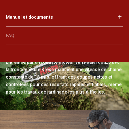
Manuel et documents
FAQ
Des performances puissantes, des
résultats fluides
Entraînée par un robuste moteur sans balai de 2,5 kW,
la tronçonneuse Kress maintient une vitesse de chaîne
constante de 18 m/s, offrant des coupes nettes et
contrôlées pour des résultats rapides et fiables, même
pour les travaux de jardinage les plus difficiles.