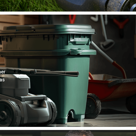
her
as