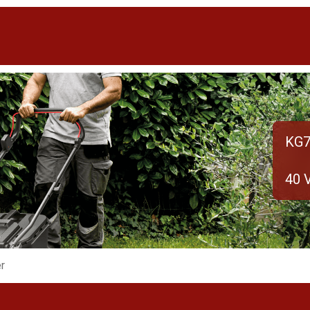
KG7
40 
r