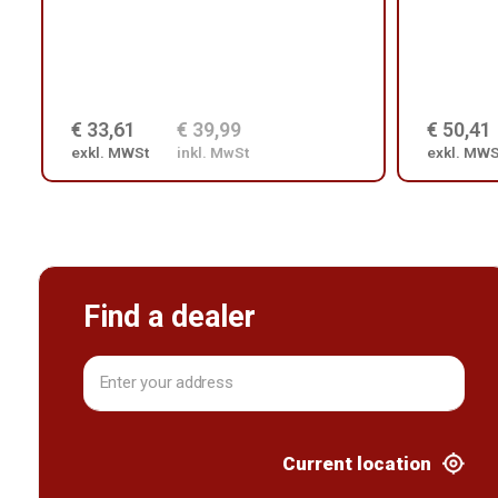
€ 33,61
€ 39,99
€ 50,41
exkl. MWSt
inkl. MwSt
exkl. MWS
Find a dealer
Current location