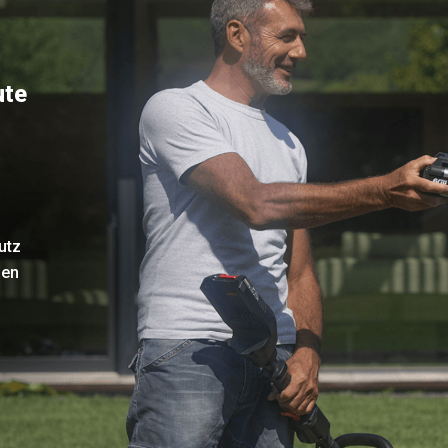
ute
utz
len