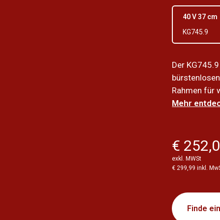
40 V 37 cm
KG745.9
Der KG745.9 
bürstenlosen
Rahmen für w
Mehr entdec
€ 252,
exkl. MWSt
€ 299,99 inkl. Mw
Finde ei