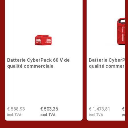
Batterie CyberPack 60 V de
Batterie CyberPa
qualité commerciale
qualité commerci
€ 588,93
€ 503,36
€ 1.473,81
€ 
incl. TVA
excl. TVA
incl. TVA
exc