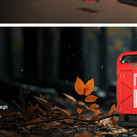
agli
,