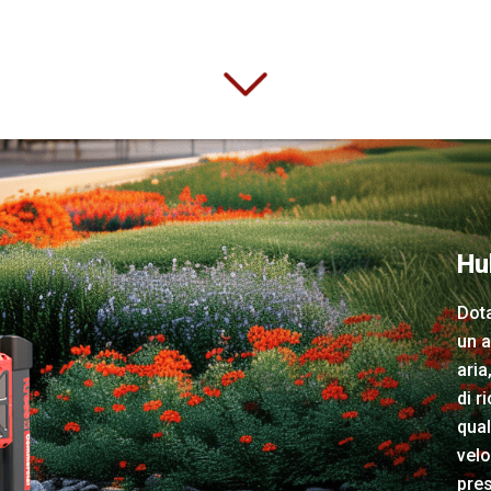
Hu
Dota
un 
aria
di r
qual
velo
pres