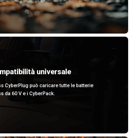
mpatibilità universale
s CyberPlug può caricare tutte le batterie
s da 60 V e i CyberPack.