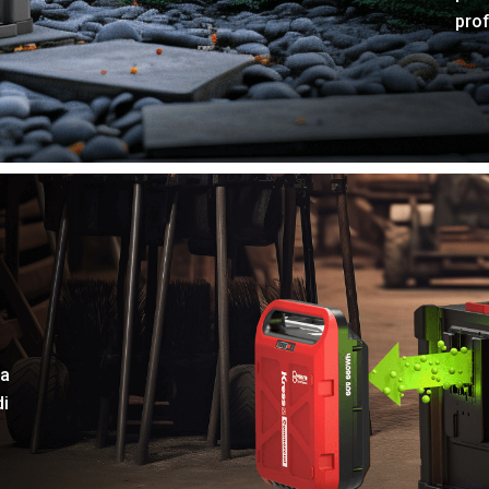
prof
na
di