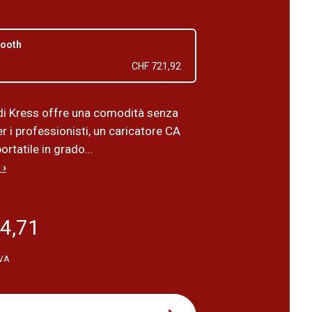
tooth
CHF 721,92
 di Kress offre una comodità senza
r i professionisti, un caricatore CA
rtatile in grado...
 ›
4,71
IVA