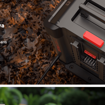
va
enti