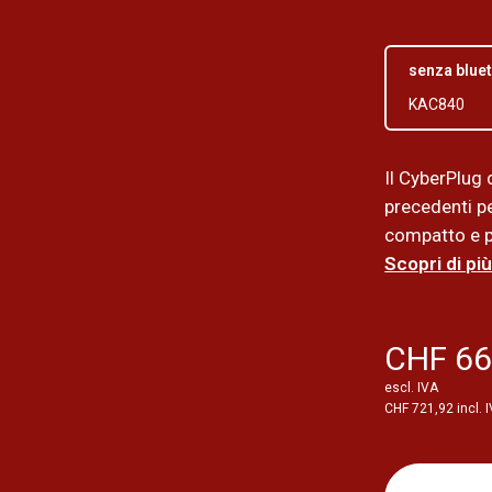
senza blue
KAC840
Il CyberPlug
precedenti pe
compatto e po
Scopri di più
CHF 66
escl. IVA
CHF 721,92 incl. 