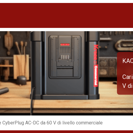
KAC
Car
V di
ie CyberPlug AC-DC da 60 V di livello commerciale