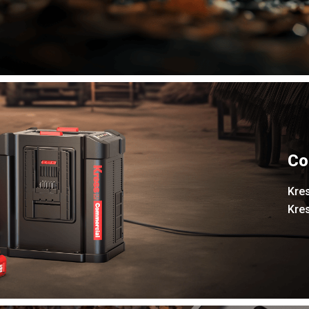
Co
Kres
Kres