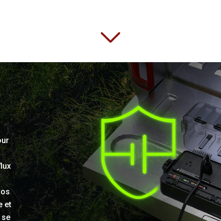
our
flux
vos
e et
 se