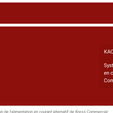
KAC
Sys
en c
Com
 de l'alimentation en courant alternatif de Kress Commercial