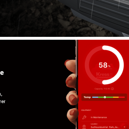
re
s,
rer