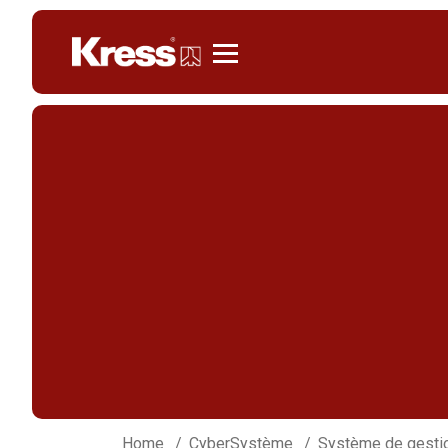
Kress
Home
CyberSystème
Système de gestion