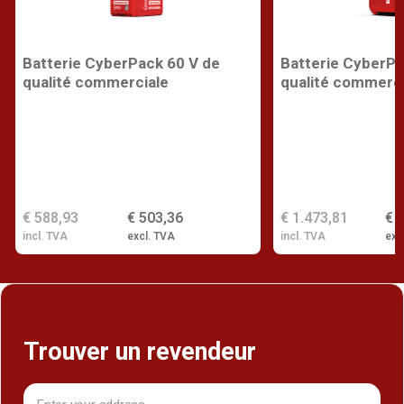
Batterie CyberPack 60 V de
Batterie CyberPa
qualité commerciale
qualité commerci
€ 588,93
€ 503,36
€ 1.473,81
€ 
incl. TVA
excl. TVA
incl. TVA
exc
Trouver un revendeur