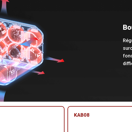
Bo
Régu
surc
fon
diffi
KAB08