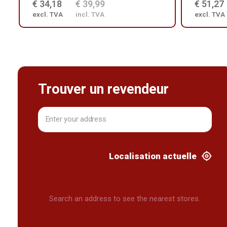
€ 34,18
€ 39,99
€ 51,27
excl. TVA
incl. TVA
excl. TVA
Trouver un revendeur
Localisation actuelle
Search an address to see the nearest stores.