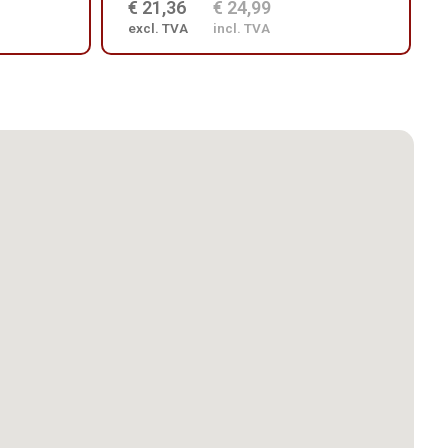
€ 21,36
€ 24,99
excl. TVA
incl. TVA