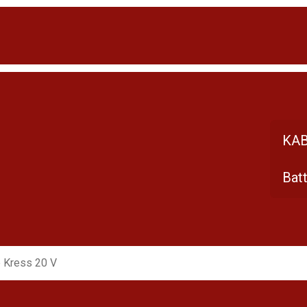
KA
Bat
e Kress 20 V