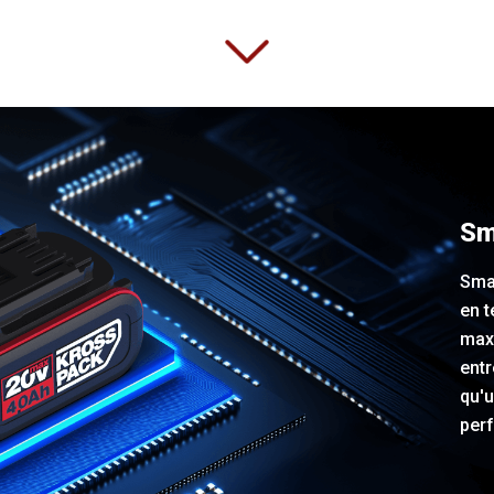
Sm
Smar
en t
max
entr
qu'
per