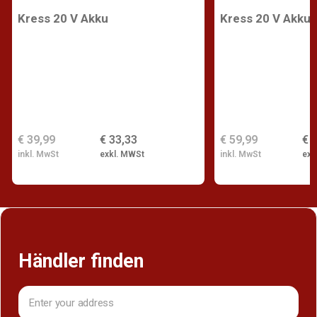
Kress 20 V Akku
Kress 20 V Akku
€ 39,99
€ 33,33
€ 59,99
€ 
inkl. MwSt
exkl. MWSt
inkl. MwSt
exk
Händler finden