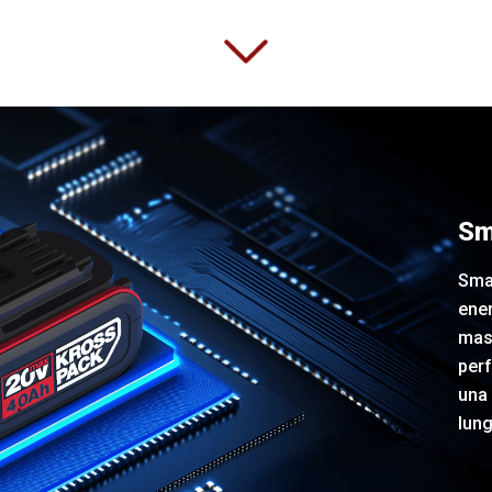
Sm
Smar
ener
mas
perf
una 
lung