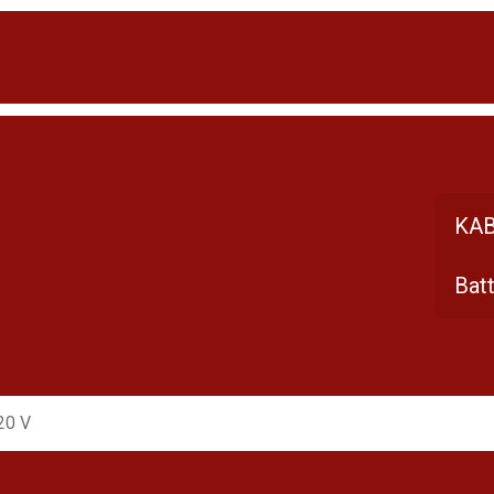
KA
Batt
20 V