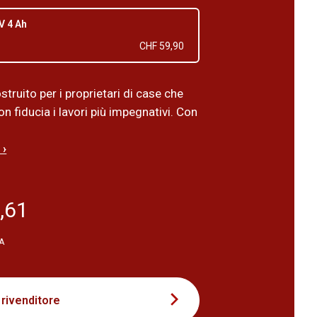
 V 4 Ah
CHF 59,90
struito per i proprietari di case che
n fiducia i lavori più impegnativi. Con
 ›
,61
VA
 rivenditore