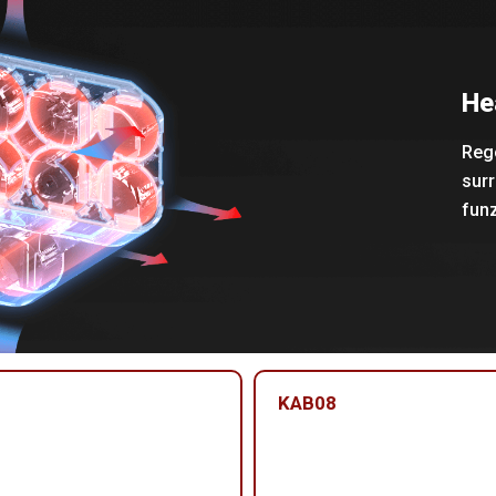
He
Rego
sur
funz
KAB08