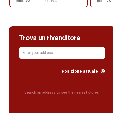
escl. IVA
incl. IVA
escl. IVA
Trova un rivenditore
Posizione attuale
Search an address to see the nearest stores.