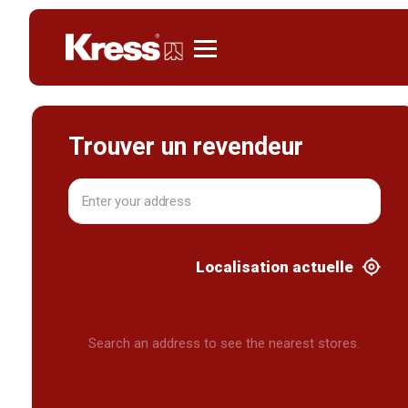
Kress
Trouver un revendeur
Localisation actuelle
Search an address to see the nearest stores.