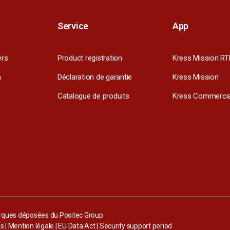
Service
App
ers
Product registration
Kress Mission RT
m
Déclaration de garantie
Kress Mission
Catalogue de produits
Kress Commercia
arques déposées du Positec Group.
es
|
Mention légale
|
EU Data Act
|
Security support period