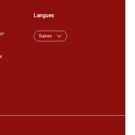
Langues
K
n
Suisse
l