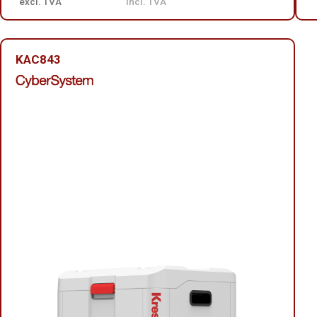
excl. TVA
incl. TVA
KAC843