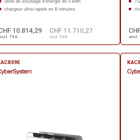
unité de stockage d'énergie de 5 kWh
7.
chargeur ultra-rapide en 8 minutes
ch
CHF 10.814,29
CHF 11.710,27
CHF
excl. TVA
incl. TVA
excl.
KAC859E
KAC