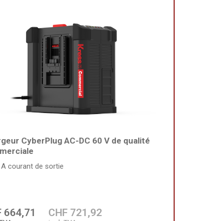
geur CyberPlug AC-DC 60 V de qualité
merciale
 A courant de sortie
 664,71
CHF 721,92