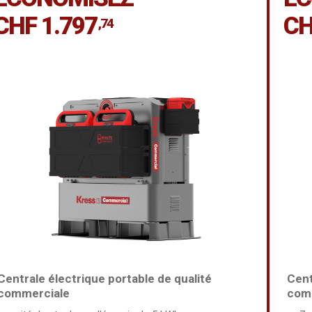
CHF 1.797
CH
,74
Centrale électrique portable de qualité
Cent
commerciale
com