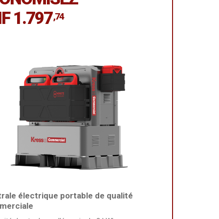
F 1.797
,74
rale électrique portable de qualité
merciale