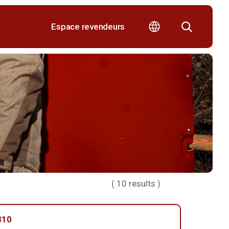
Espace revendeurs
(
10
results )
810