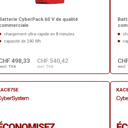
Batterie CyberPack 60 V de qualité
Batt
commerciale
com
chargement ultra-rapide en 8 minutes
ch
capacité de 240 Wh
ca
CHF 498,33
CHF 540,42
CHF
excl. TVA
incl. TVA
excl.
KAC875E
KAC
ÉCONOMISEZ
ÉC