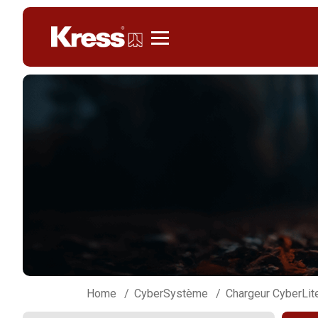
Kress
Home
CyberSystème
Chargeur CyberLit