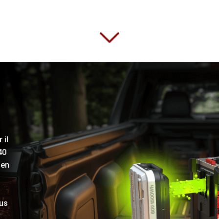
 il
40
 en
ous