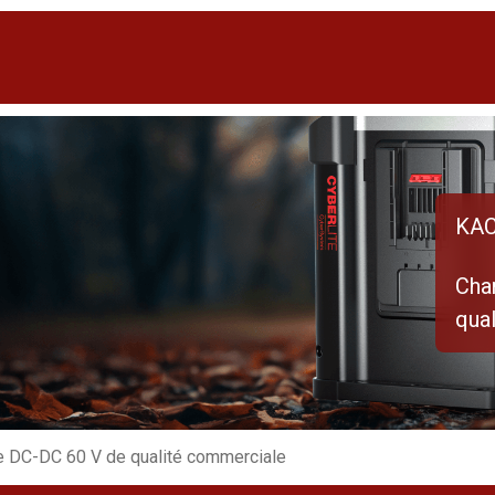
KAC
Cha
qua
e DC-DC 60 V de qualité commerciale