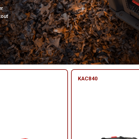
er
tout
KAC840