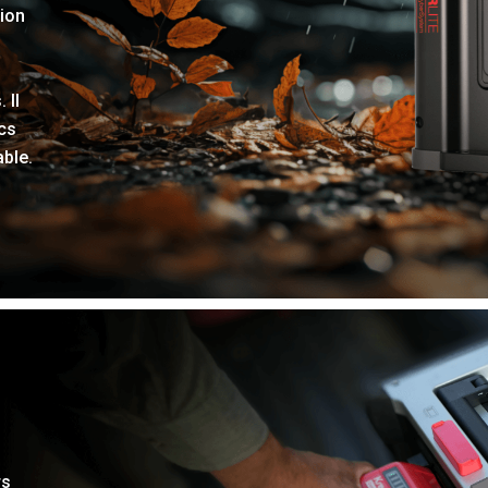
ion
 Il
ocs
able.
rs