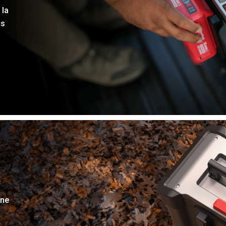
 la
cs
une