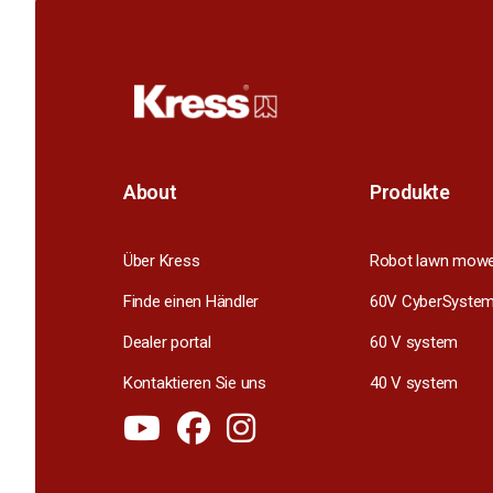
About
Produkte
Über Kress
Robot lawn mow
Finde einen Händler
60V CyberSyste
Dealer portal
60 V system
Kontaktieren Sie uns
40 V system