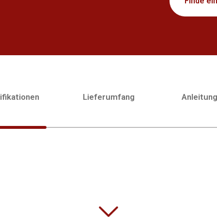
Finde ei
fikationen
Lieferumfang
Anleitun