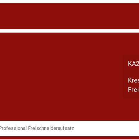
KA2
Kre
Fre
Professional Freischneideraufsatz