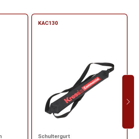
KAC130
m
Schultergurt