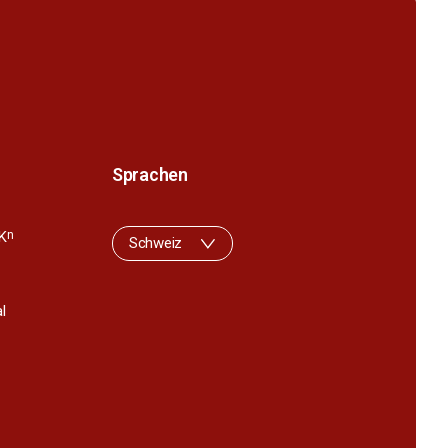
Sprachen
K
n
Schweiz
l