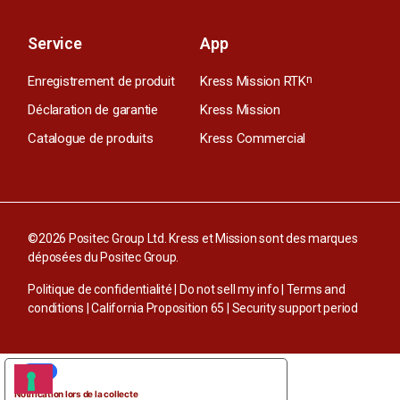
Service
App
Enregistrement de produit
Kress Mission RTK
n
Déclaration de garantie
Kress Mission
Catalogue de produits
Kress Commercial
©2026 Positec Group Ltd. Kress et Mission sont des marques
déposées du Positec Group.
Politique de confidentialité
|
Do not sell my info
|
Terms and
conditions
|
California Proposition 65
|
Security support period
VOS CHOIX EN MATIÈRE DE CONFIDENTIALITÉ
Notification lors de la collecte