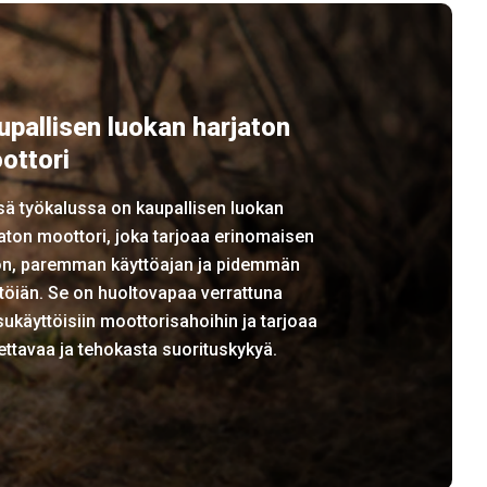
upallisen luokan harjaton
ottori
sä työkalussa on kaupallisen luokan
aton moottori, joka tarjoaa erinomaisen
on, paremman käyttöajan ja pidemmän
töiän. Se on huoltovapaa verrattuna
ukäyttöisiin moottorisahoihin ja tarjoaa
ettavaa ja tehokasta suorituskykyä.