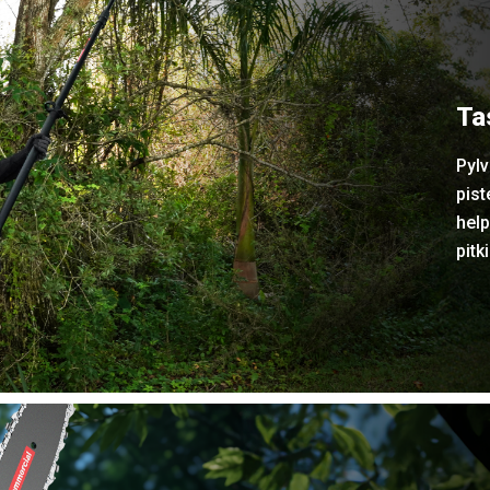
Ta
Pylv
pist
help
pitk