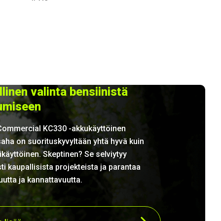
linen valinta bensiinistä
umiseen
Commercial KC330 -akkukäyttöinen
aha on suorituskyvyltään yhtä hyvä kuin
ikäyttöinen. Skeptinen? Se selviytyy
ti kaupallisista projekteista ja parantaa
uutta ja kannattavuutta.