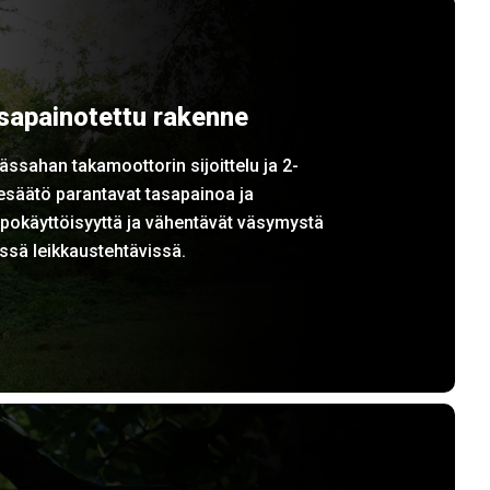
sapainotettu rakenne
ässahan takamoottorin sijoittelu ja 2-
esäätö parantavat tasapainoa ja
pokäyttöisyyttä ja vähentävät väsymystä
issä leikkaustehtävissä.