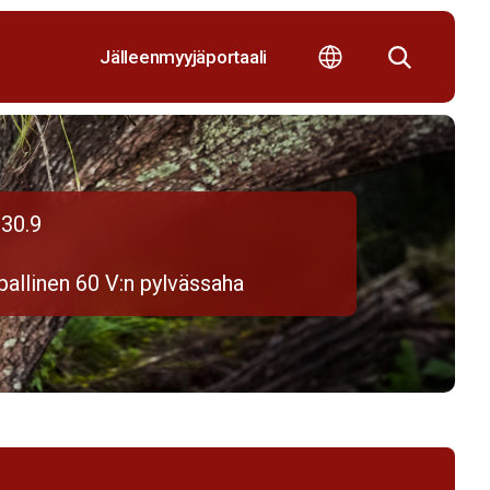
Jälleenmyyjäportaali
30.9
allinen 60 V:n pylvässaha