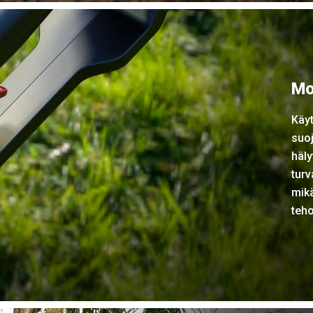
Mo
Käyt
suoj
häly
turv
mikä
teh