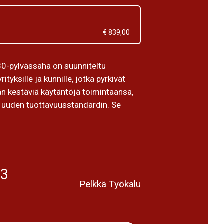
€ 839,00
0-pylvässaha on suunniteltu
tyksille ja kunnille, jotka pyrkivät
än kestäviä käytäntöjä toimintaansa,
a uuden tuottavuusstandardin. Se
53
Pelkkä Työkalu