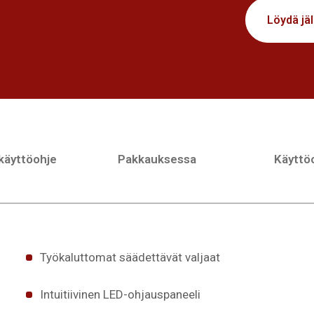
Löydä jä
 käyttöohje
Pakkauksessa
Käyttöo
Työkaluttomat säädettävät valjaat
Intuitiivinen LED-ohjauspaneeli