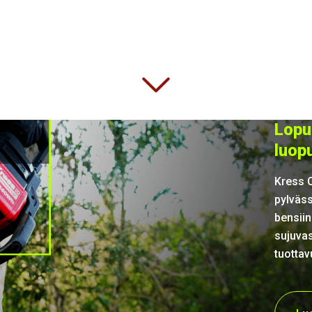
Lopul
luop
Kress 
pylväss
bensiin
sujuvas
tuottav