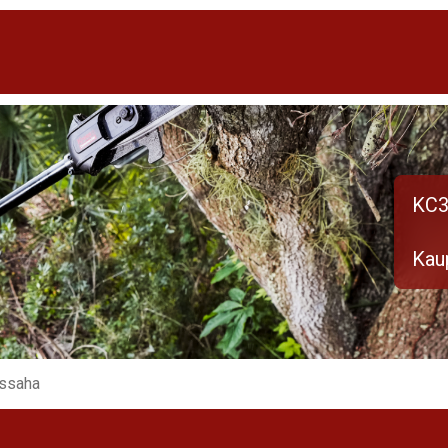
KC3
Kaup
ässaha