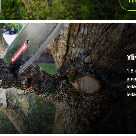
Lue
Yl
1,6 
ansi
leik
leik