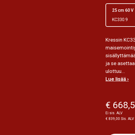
25 cm 60 V
KC330.9
Kressin KC33
maisemointiyri
sisällyttämä
ja se asetta
ulottuu...
Lue lisää ›
€ 668,
Ei sis. ALV
€ 839,00 Sis. ALV