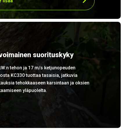
 lisää
ivoimainen suorituskyky
kW:n tehon ja 17 m/s ketjunopeuden
osta KC330 tuottaa tasaisia, jatkuvia
kauksia tehokkaaseen karsintaan ja oksien
kaamiseen yläpuolelta.