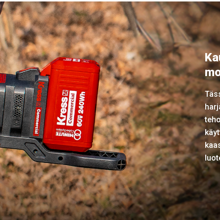
Ka
mo
Täs
harj
teh
käyt
kaas
luot