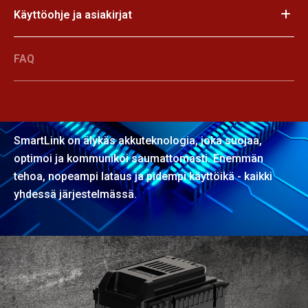
Käyttöohje ja asiakirjat
FAQ
SmartLink
SmartLink on älykäs akkuteknologia, joka suojaa,
optimoi ja kommunikoi saumattomasti. Enemmän
tehoa, nopeampi lataus ja pidempi käyttöikä - kaikki
yhdessä järjestelmässä.