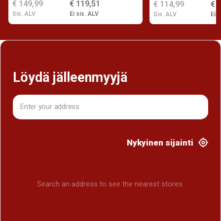
€ 149,99
€ 119,51
€ 114,99
€ 
Sis. ALV
Ei sis. ALV
Sis. ALV
Ei s
Löydä jälleenmyyjä
Nykyinen sijainti
Search an address to see the nearest stores.