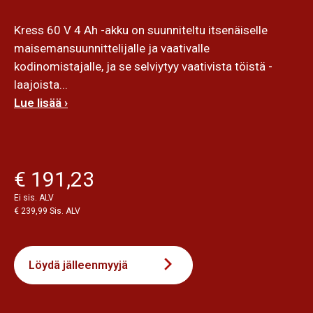
Kress 60 V 4 Ah -akku on suunniteltu itsenäiselle
maisemansuunnittelijalle ja vaativalle
kodinomistajalle, ja se selviytyy vaativista töistä -
laajoista...
Lue lisää ›
€ 191,23
Ei sis. ALV
€ 239,99 Sis. ALV
Löydä jälleenmyyjä