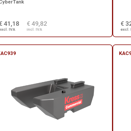
CyberTank
€ 41,18
€ 49,82
€ 3
excl. IVA
incl. IVA
excl.
KAC939
KAC