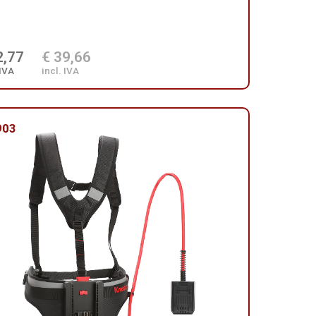
2,77
€ 39,66
 IVA
incl. IVA
903