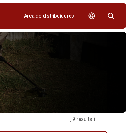
Área de distribuidores
(
9
results )