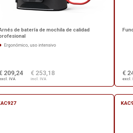
Arnés de batería de mochila de calidad
Fund
profesional
Ergonómico, uso intensivo
€ 209,24
€ 253,18
€ 2
excl. IVA
incl. IVA
excl.
KAC927
KAC9