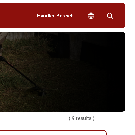
Händler-Bereich
(
9
results )