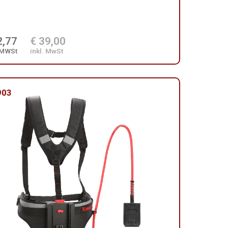
2,77
€ 39,00
 MWSt
inkl. MwSt
903