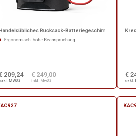
Handelsübliches Rucksack-Batteriegeschirr
Kres
Ergonomisch, hohe Beanspruchung
€ 209,24
€ 249,00
€ 2
exkl. MWSt
inkl. MwSt
exkl.
KAC927
KAC9