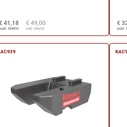
€ 41,18
€ 49,00
€ 3
exkl. MWSt
inkl. MwSt
exkl.
KAC939
KAC