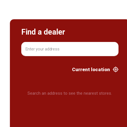
Find a dealer
Current location
Search an address to see the nearest stores.