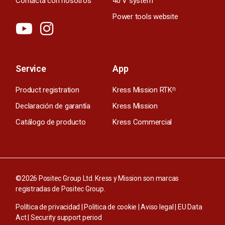
Contacta con nosotros
40 V system
Power tools website
Service
App
Product registration
Kress Mission RTK
n
Declaración de garantía
Kress Mission
Catálogo de producto
Kress Commercial
©2026 Positec Group Ltd. Kress y Mission son marcas
registradas de Positec Group.
Política de privacidad
|
Politica de cookie
|
Aviso legal
|
EU Data
Act
|
Security support period