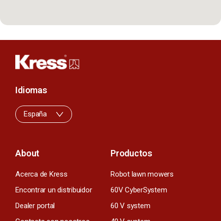
Idiomas
España
About
Productos
Acerca de Kress
Robot lawn mowers
Encontrar un distribuidor
60V CyberSystem
Dealer portal
60 V system