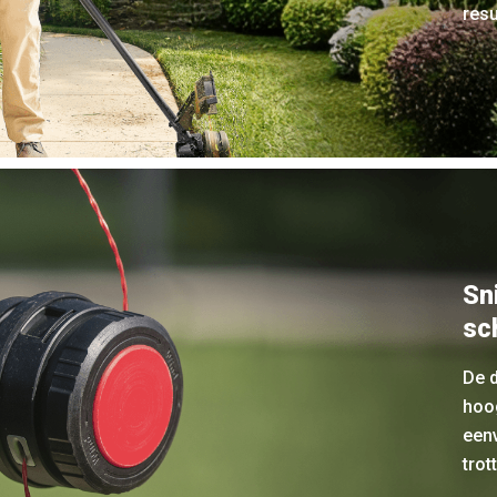
resu
Sn
sc
De d
hoog
een
trot