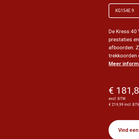
KG154E.9
De Kress 40 
prestaties e
afboorden. Z
trekkoorden o
Meer informa
€ 181,
excl. BTW
€ 219,99 incl. BT
Vind een