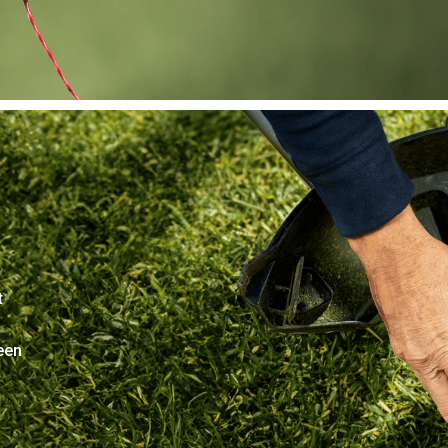
t
een