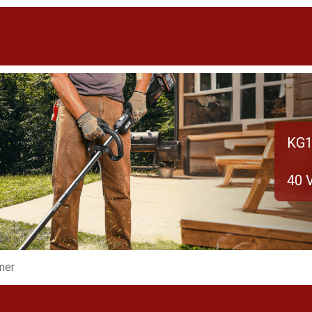
KG1
40 
mer