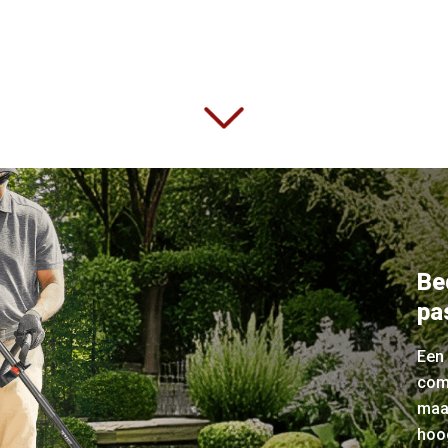
Be
pa
Een 
com
maa
hoog