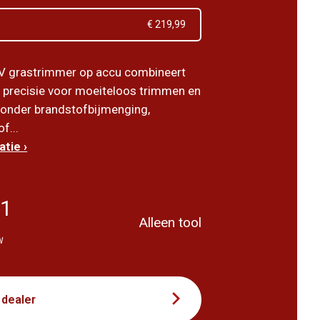
€ 219,99
V grastrimmer op accu combineert
n precisie voor moeiteloos trimmen en
onder brandstofbijmenging,
f...
tie ›
81
Alleen tool
W
 dealer