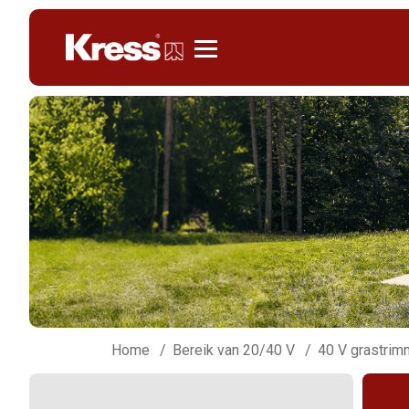
Kress
Home
Bereik van 20/40 V
40 V grastrim