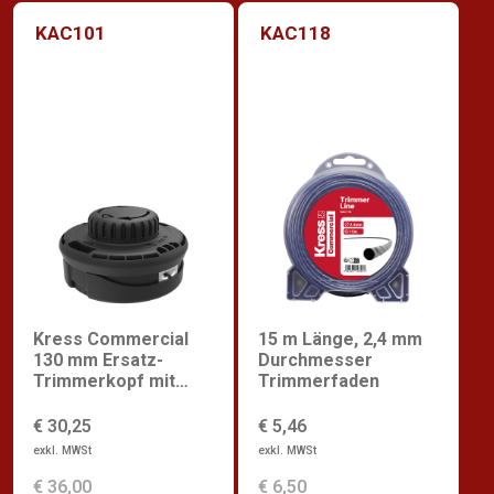
KAC101
KAC118
Kress Commercial
15 m Länge, 2,4 mm
130 mm Ersatz-
Durchmesser
Trimmerkopf mit
Trimmerfaden
Schnellladung
€ 30,25
€ 5,46
exkl. MWSt
exkl. MWSt
€ 36,00
€ 6,50