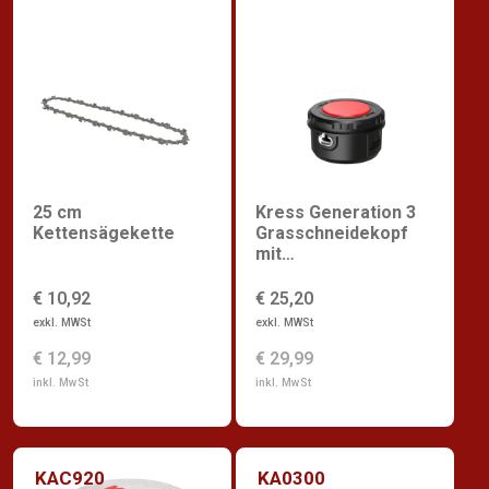
25 cm
Kress Generation 3
Kettensägekette
Grasschneidekopf
mit
Schnellspannvorricht
ung
€ 10,92
€ 25,20
exkl. MWSt
exkl. MWSt
€ 12,99
€ 29,99
inkl. MwSt
inkl. MwSt
KAC920
KA0300