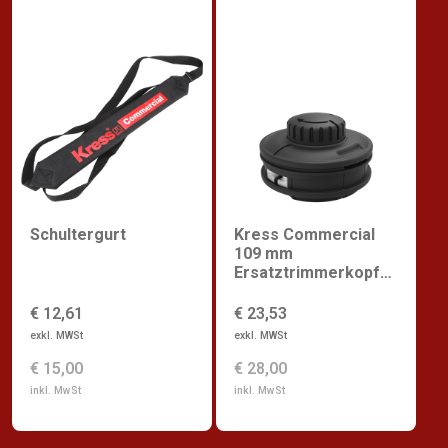
Schultergurt
Kress Commercial
109 mm
Ersatztrimmerkopf
mit
Schnellnachladung
€ 12,61
€ 23,53
exkl. MWSt
exkl. MWSt
€ 15,00
€ 28,00
inkl. MwSt
inkl. MwSt