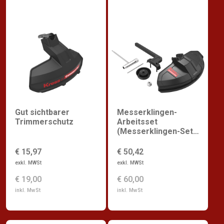
Gut sichtbarer
Messerklingen-
Trimmerschutz
Arbeitsset
(Messerklingen-Set
(Montagesatz),
Mehrzweck-
€ 15,97
€ 50,42
Trimmerschutz, P-
exkl. MWSt
exkl. MWSt
Griff)
€ 19,00
€ 60,00
inkl. MwSt
inkl. MwSt