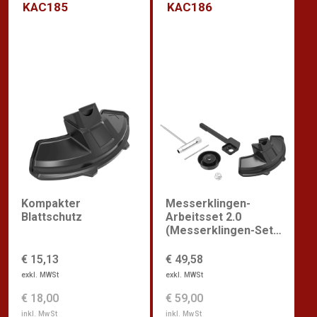
KAC185
KAC186
Kompakter
Messerklingen-
Blattschutz
Arbeitsset 2.0
(Messerklingen-Set
(Montagesatz),
kompakter
€ 15,13
€ 49,58
Klingenschutz, P-
exkl. MWSt
exkl. MWSt
Griff für KC110)
€ 18,00
€ 59,00
inkl. MwSt
inkl. MwSt