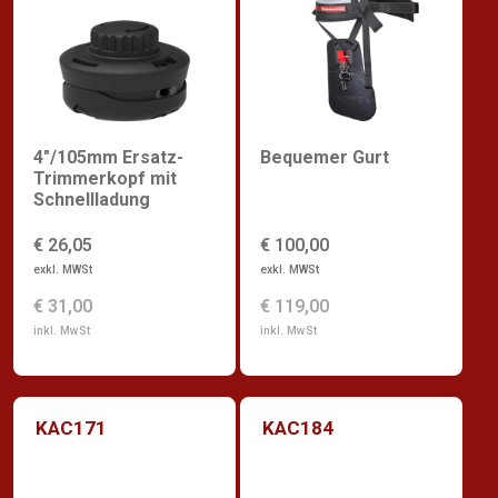
4"/105mm Ersatz-
Bequemer Gurt
Trimmerkopf mit
Schnellladung
€ 26,05
€ 100,00
exkl. MWSt
exkl. MWSt
€ 31,00
€ 119,00
inkl. MwSt
inkl. MwSt
KAC171
KAC184