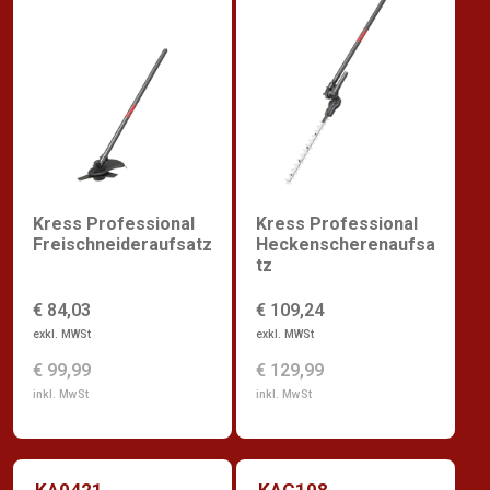
Kress Professional
Kress Professional
Freischneideraufsatz
Heckenscherenaufsa
tz
€ 84,03
€ 109,24
exkl. MWSt
exkl. MWSt
€ 99,99
€ 129,99
inkl. MwSt
inkl. MwSt
KA0421
KAC108