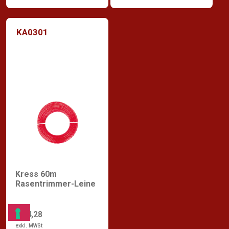
KA0301
Kress 60m
Rasentrimmer-Leine
€ 14,28
exkl. MWSt