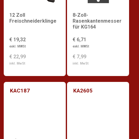
12 Zoll
8-Zoll-
Freischneiderklinge
Rasenkantenmesser
für KG164
€ 19,32
€ 6,71
exkl. MWSt
exkl. MWSt
€ 22,99
€ 7,99
inkl. MwSt
inkl. MwSt
KAC187
KA2605