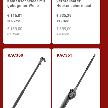
Kantenschneider mit
verstellbarer
gebogener Welle
Heckenscherenaufsa
tz
€ 116,81
€ 335,29
exkl. MWSt
exkl. MWSt
€ 139,00
€ 399,00
inkl. MwSt
inkl. MwSt
KAC360
KAC361