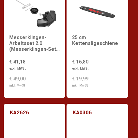
Messerklingen-
25 cm
Arbeitsset 2.0
Kettensägeschiene
(Messerklingen-Set
(Montagesatz),
kompakter
€ 41,18
€ 16,80
Klingenschutz für
exkl. MWSt
exkl. MWSt
KC111)
€ 49,00
€ 19,99
inkl. MwSt
inkl. MwSt
KA2626
KA0306