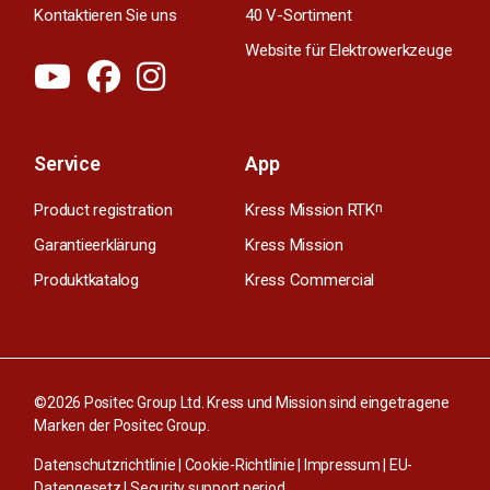
Kontaktieren Sie uns
40 V-Sortiment
Website für Elektrowerkzeuge
Service
App
Product registration
Kress Mission RTK
n
Garantieerklärung
Kress Mission
Produktkatalog
Kress Commercial
©2026 Positec Group Ltd. Kress und Mission sind eingetragene
Marken der Positec Group.
Datenschutzrichtlinie
|
Cookie-Richtlinie
|
Impressum
|
EU-
Datengesetz
|
Security support period