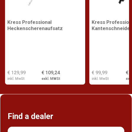
Kress Professional
Kress Profession
Heckenscherenaufsatz
Kantenschneider
€ 129,99
€ 109,24
€ 99,99
€ 
inkl. MwSt
exkl. MWSt
inkl. MwSt
exk
Find a dealer