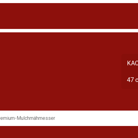
KAC
47 
remium-Mulchmähmesser