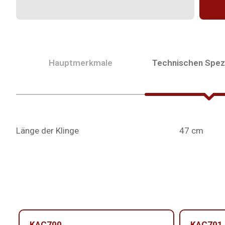
Hauptmerkmale
Technischen Spezi
Länge der Klinge
47 cm
KAC700
KAC701