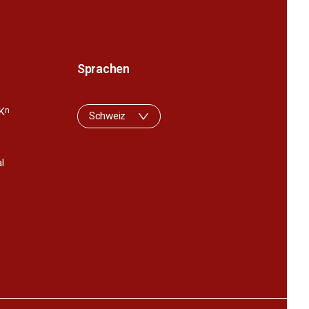
Sprachen
K
n
Schweiz
l