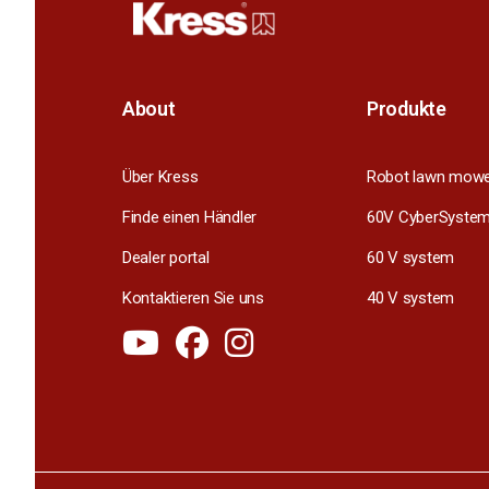
About
Produkte
Über Kress
Robot lawn mow
Finde einen Händler
60V CyberSyste
Dealer portal
60 V system
Kontaktieren Sie uns
40 V system