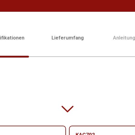
fikationen
Lieferumfang
Anleitun
KAC702