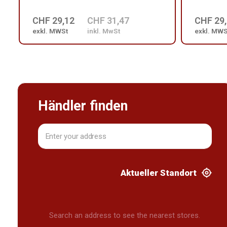
CHF 29,12
CHF 31,47
CHF 29
exkl. MWSt
inkl. MwSt
exkl. MWS
Händler finden
Aktueller Standort
Search an address to see the nearest stores.