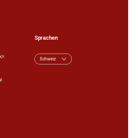
Sprachen
K
n
Schweiz
l