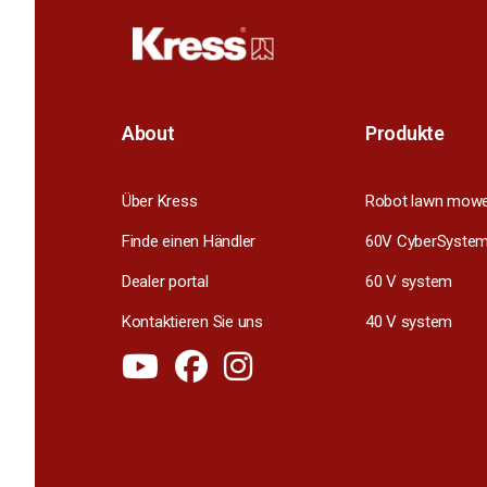
About
Produkte
Über Kress
Robot lawn mow
Finde einen Händler
60V CyberSyste
Dealer portal
60 V system
Kontaktieren Sie uns
40 V system