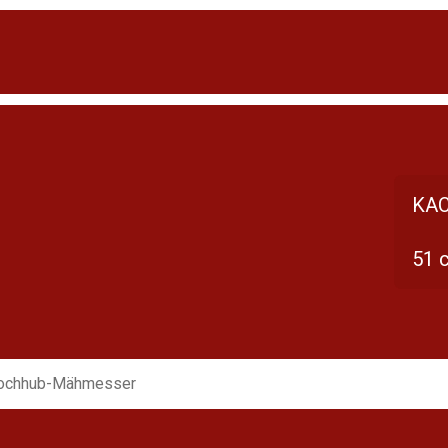
KAC
51 
ochhub-Mähmesser