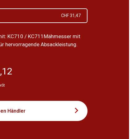
CHF 31,47
mit: KC710 / KC711Mähmesser mit
r hervorragende Absackleistung.
,12
wSt
nen Händler