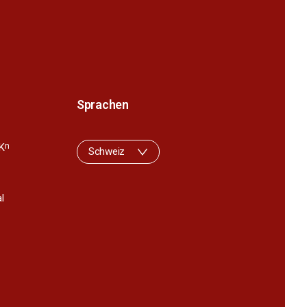
Sprachen
K
n
Schweiz
l