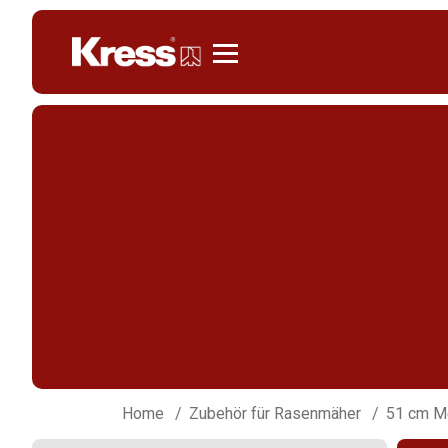
Kress
Home
Zubehör für Rasenmäher
51 cm M