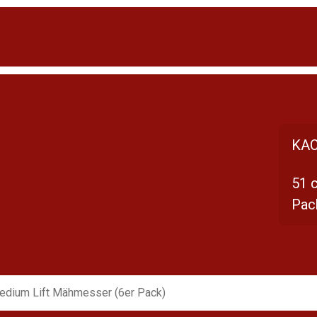
KAC
51 
Pac
edium Lift Mähmesser (6er Pack)