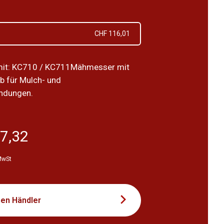
CHF 116,01
mit: KC710 / KC711Mähmesser mit
b für Mulch- und
ndungen.
7,32
 MwSt
nen Händler