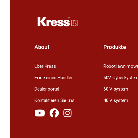
About
Produkte
Über Kress
Robot lawn mow
Finde einen Händler
60V CyberSyste
Dealer portal
60 V system
Kontaktieren Sie uns
40 V system