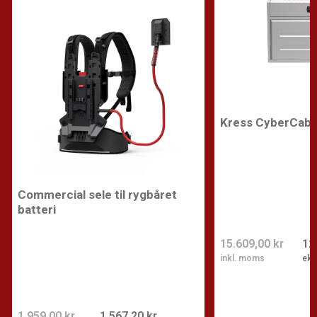
Kress CyberCabi
Commercial sele til rygbåret
batteri
15.609,00 kr
12
inkl. moms
eks
1.959,00 kr
1.567,20 kr