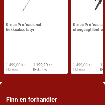
Kress Professional
Kress Profession
hekksaksutstyr
stangsagtilbehør
1 499,00 kr
1 199,20 kr
1 499,00 kr
1 
Inkl. mva
Ekskl. mva
Inkl. mva
Eks
Finn en forhandler