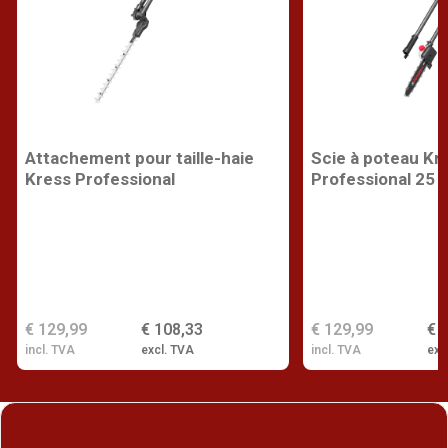
Attachement pour taille-haie
Scie à poteau Kr
Kress Professional
Professional 25 
€ 129,99
€ 108,33
€ 129,99
€ 
incl. TVA
excl. TVA
incl. TVA
exc