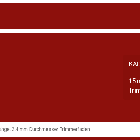
KAC
15 
Tri
änge, 2,4 mm Durchmesser Trimmerfaden