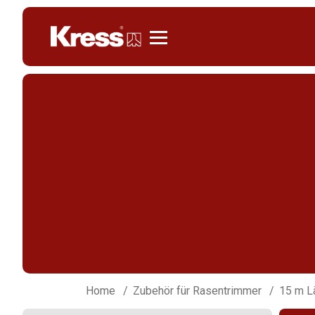
Kress
Home
Zubehör für Rasentrimmer
15 m L