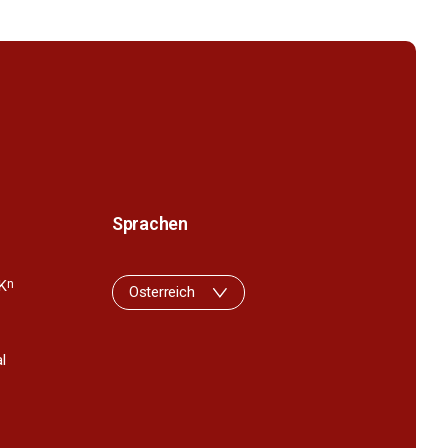
Sprachen
K
n
Osterreich
l