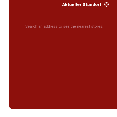
Aktueller Standort
Search an address to see the nearest stores.