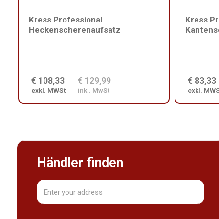
Kress Professional
Kress Pr
Heckenscherenaufsatz
Kantens
€ 108,33
€ 129,99
€ 83,33
exkl. MWSt
inkl. MwSt
exkl. MWS
Händler finden