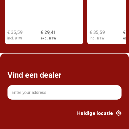
€ 35,59
€ 29,41
€ 35,59
€ 
incl. BTW
excl. BTW
incl. BTW
exc
Vind een dealer
Huidige locatie