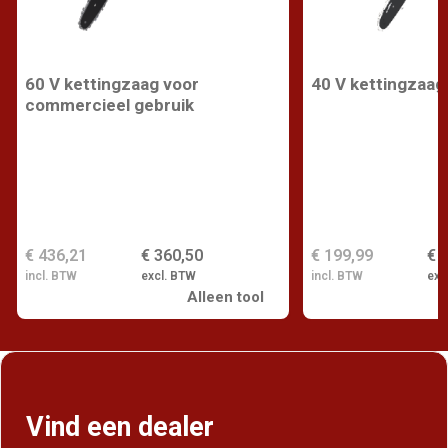
60 V kettingzaag voor
40 V kettingzaag
commercieel gebruik
€ 436,21
€ 360,50
€ 199,99
€ 
incl. BTW
excl. BTW
incl. BTW
exc
Alleen tool
Vind een dealer