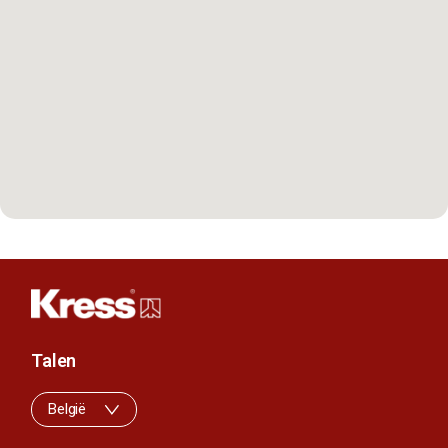
Talen
België