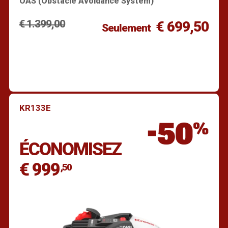
OAS (Obstacle Avoidance System)
€ 1.399,00
€ 699,50
Seulement
KR133E
Trouver un revendeur
ÉCONOMISEZ
€ 999
,50