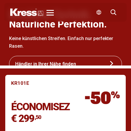
Bewährte Technik.
Kress
Natürliche Perfektion.
Keine künstlichen Streifen. Einfach nur perfekter
Rasen.
Händler in Ihrer Nähe finden
KR101E
ÉCONOMISEZ
€ 299
,50