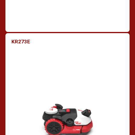
KR273E
Vind een dealer