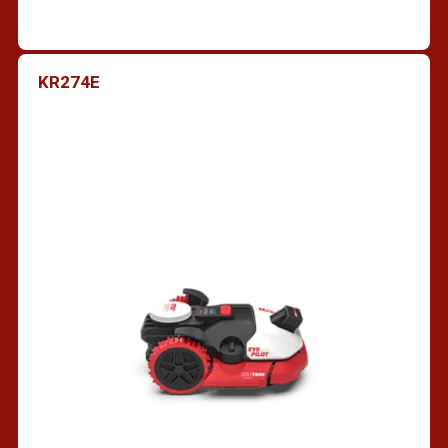
KR274E
Vind een dealer