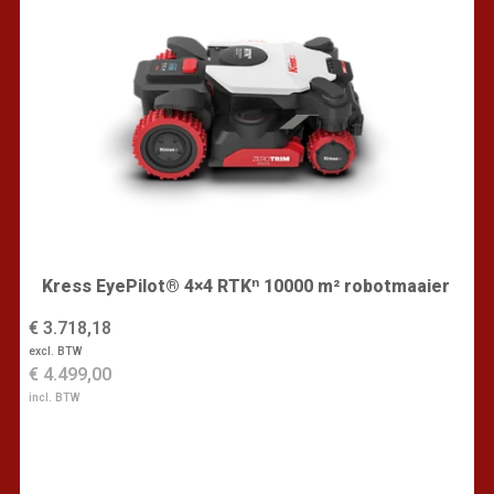
Kress EyePilot® 4×4 RTKⁿ 10000 m² robotmaaier
€ 3.718,18
excl. BTW
€ 4.499,00
incl. BTW