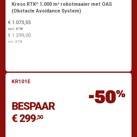
Kress RTKⁿ 1.000 m² robotmaaier met OAS
(Obstacle Avoidance System)
€ 1.073,55
excl. BTW
€ 1.299,00
incl. BTW
KR101E
Vind een dealer
BESPAAR
€ 299
,50