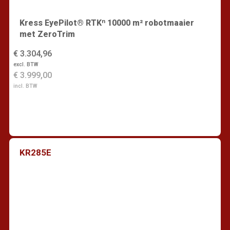
Kress EyePilot® RTKⁿ 10000 m² robotmaaier
met ZeroTrim
€ 3.304,96
excl. BTW
€ 3.999,00
incl. BTW
KR285E
Vind een dealer