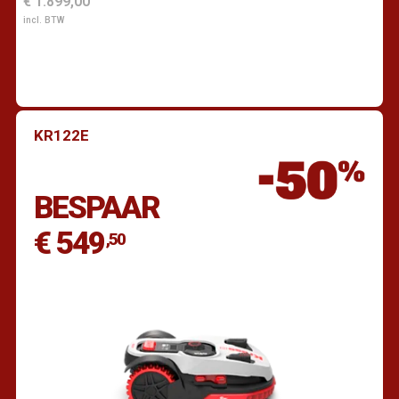
€ 1.899,00
incl. BTW
KR122E
Vind een dealer
BESPAAR
€ 549
,50