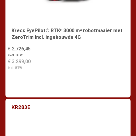
Kress EyePilot® RTKⁿ 3000 m² robotmaaier met
ZeroTrim incl. ingebouwde 4G
€ 2.726,45
excl. BTW
€ 3.299,00
incl. BTW
KR283E
Vind een dealer