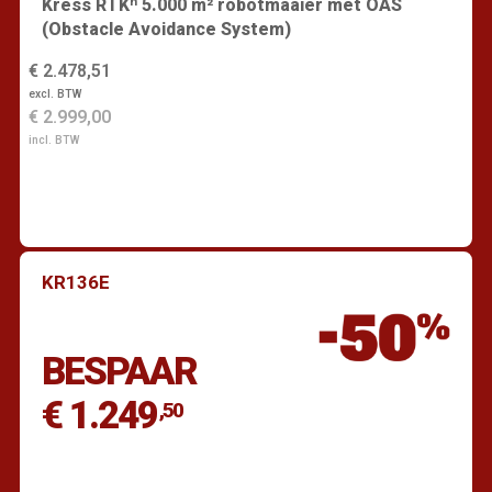
Kress RTKⁿ 5.000 m² robotmaaier met OAS
(Obstacle Avoidance System)
€ 2.478,51
excl. BTW
€ 2.999,00
incl. BTW
KR136E
Vind een dealer
BESPAAR
€ 1.249
,50