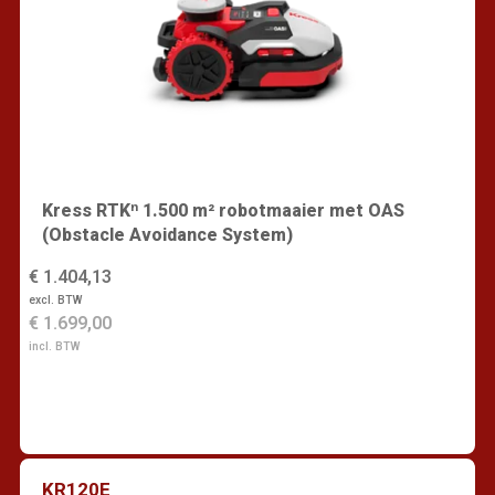
Kress RTKⁿ 1.500 m² robotmaaier met OAS
(Obstacle Avoidance System)
€ 1.404,13
excl. BTW
€ 1.699,00
incl. BTW
KR120E