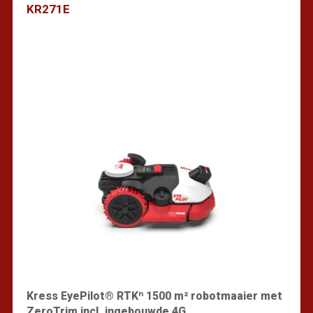
KR271E
Vind een dealer
Kress EyePilot® RTKⁿ 1500 m² robotmaaier met
ZeroTrim incl. ingebouwde 4G