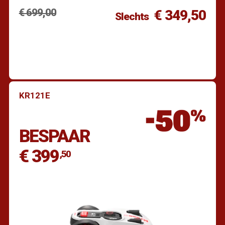
€ 699,00
€ 349,50
Slechts
KR121E
Vind een dealer
BESPAAR
€ 399
,50