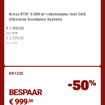
Kress RTKⁿ 3.000 m² robotmaaier met OAS
(Obstacle Avoidance System)
€ 1.900,00
excl. BTW
€ 2.299,00
incl. BTW
KR133E
Vind een dealer
BESPAAR
€ 999
,50