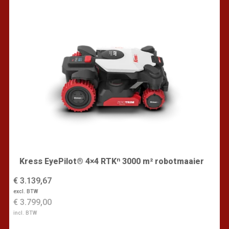
Kress EyePilot® 4×4 RTKⁿ 3000 m² robotmaaier
€ 3.139,67
excl. BTW
€ 3.799,00
incl. BTW