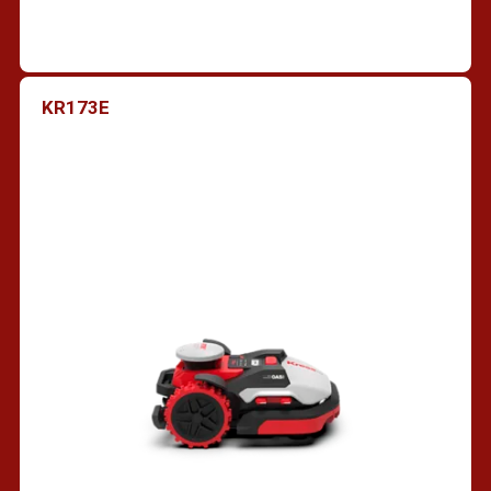
KR173E
Vind een dealer