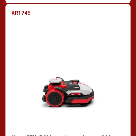
KR174E
Vind een dealer