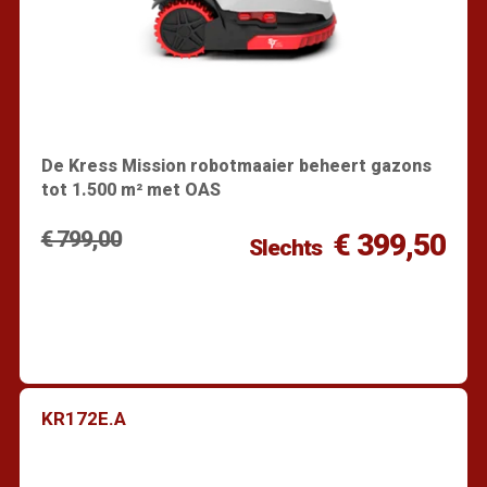
De Kress Mission robotmaaier beheert gazons
tot 1.500 m² met OAS
€ 799,00
€ 399,50
Slechts
KR172E.A
Vind een dealer