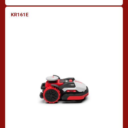
KR161E
Vind een dealer