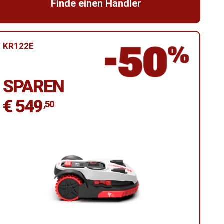
Finde einen Händler
KR122E
SPAREN
€ 549
,50