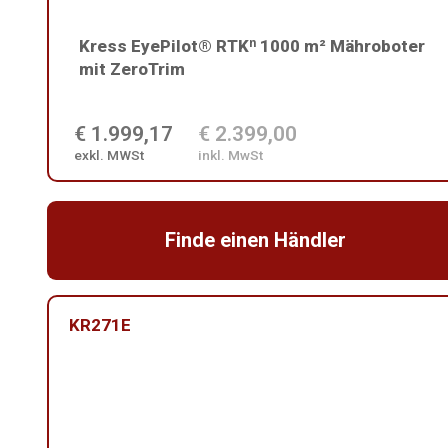
Kress EyePilot® RTKⁿ 1000 m² Mähroboter
mit ZeroTrim
€ 1.999,17
€ 2.399,00
exkl. MWSt
inkl. MwSt
Finde einen Händler
KR271E