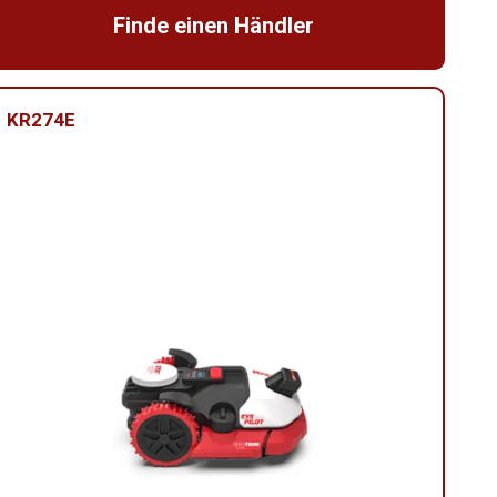
Finde einen Händler
KR274E