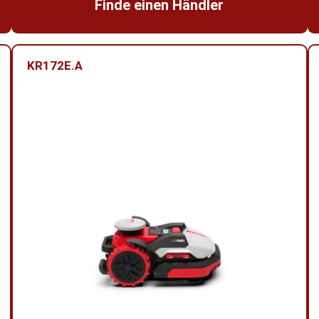
Finde einen Händler
KR172E.A