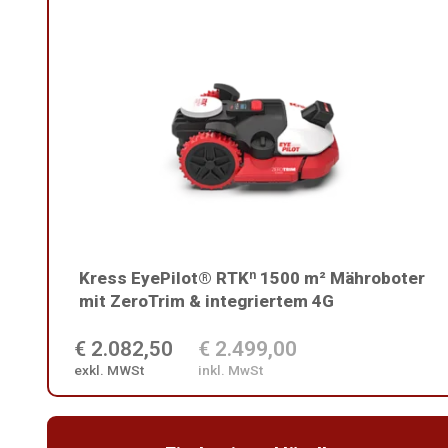
Kress EyePilot® RTKⁿ 1500 m² Mähroboter
mit ZeroTrim & integriertem 4G
€ 2.082,50
€ 2.499,00
exkl. MWSt
inkl. MwSt