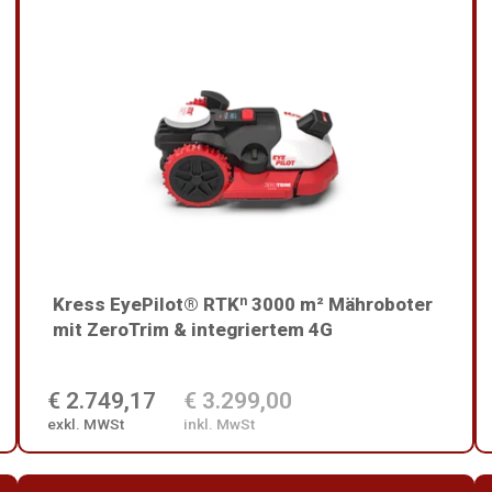
Kress EyePilot® RTKⁿ 3000 m² Mähroboter
mit ZeroTrim & integriertem 4G
€ 2.749,17
€ 3.299,00
exkl. MWSt
inkl. MwSt