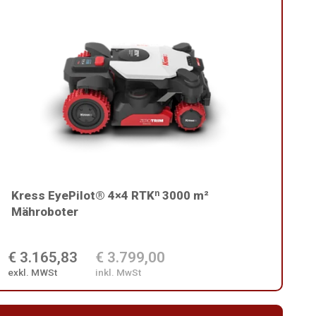
Kress EyePilot® 4×4 RTKⁿ 3000 m²
Mähroboter
€ 3.165,83
€ 3.799,00
exkl. MWSt
inkl. MwSt