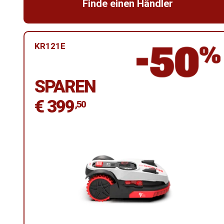
Finde einen Händler
KR121E
SPAREN
€ 399
,50