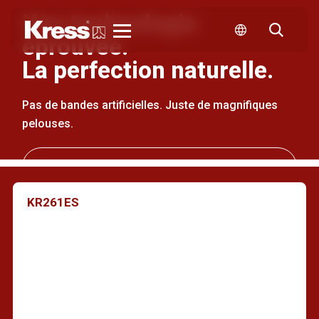
Une technologie
éprouvée.
Kress
La perfection naturelle.
Pas de bandes artificielles. Juste de magnifiques
pelouses.
Trouvez un revendeur près de chez vous
KR261ES