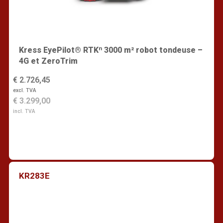
Kress EyePilot® RTKⁿ 3000 m² robot tondeuse –
4G et ZeroTrim
€ 2.726,45
excl. TVA
€ 3.299,00
incl. TVA
KR283E
Trouver un revendeur