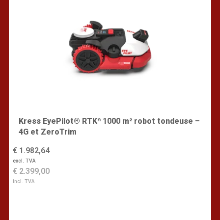
Kress EyePilot® RTKⁿ 1000 m² robot tondeuse –
4G et ZeroTrim
€ 1.982,64
excl. TVA
€ 2.399,00
incl. TVA