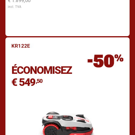
€ 1.899,00
incl. TVA
KR122E
Trouver un revendeur
ÉCONOMISEZ
€ 549
,50