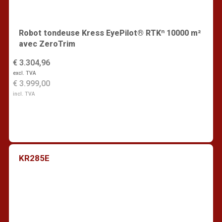
Robot tondeuse Kress EyePilot® RTKⁿ 10000 m²
avec ZeroTrim
€ 3.304,96
excl. TVA
€ 3.999,00
incl. TVA
KR285E
Trouver un revendeur