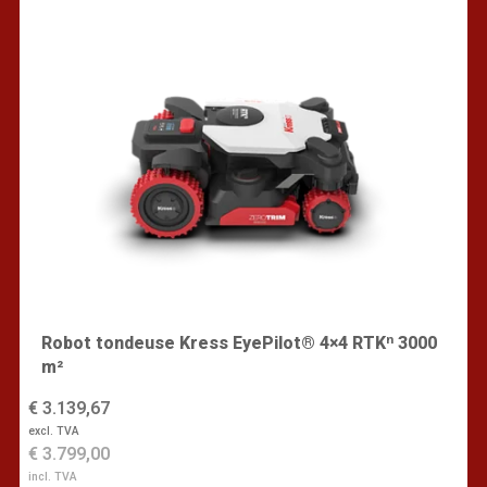
Robot tondeuse Kress EyePilot® 4×4 RTKⁿ 3000
m²
€ 3.139,67
excl. TVA
€ 3.799,00
incl. TVA