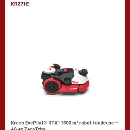
KR271E
Trouver un revendeur
Kress EyePilot® RTKⁿ 1500 m² robot tondeuse –
4G et ZeroTrim