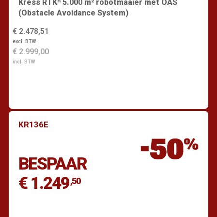
Kress RTKⁿ 5.000 m² robotmaaier met OAS
(Obstacle Avoidance System)
€ 2.478,51
excl. BTW
€ 2.999,00
incl. BTW
KR136E
Vind een dealer
BESPAAR
€ 1.249
,50