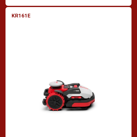
KR161E
Vind een dealer