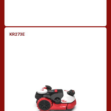
KR273E
Vind een dealer