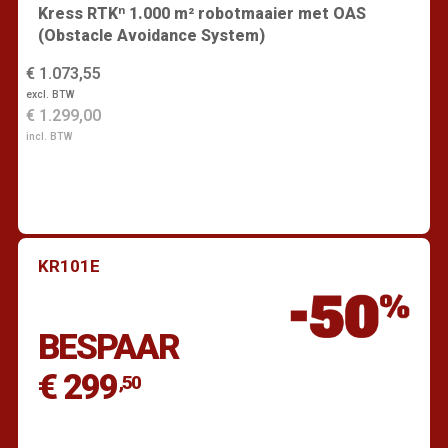
Kress RTKⁿ 1.000 m² robotmaaier met OAS
(Obstacle Avoidance System)
€ 1.073,55
excl. BTW
€ 1.299,00
incl. BTW
KR101E
Vind een dealer
BESPAAR
€ 299
,50