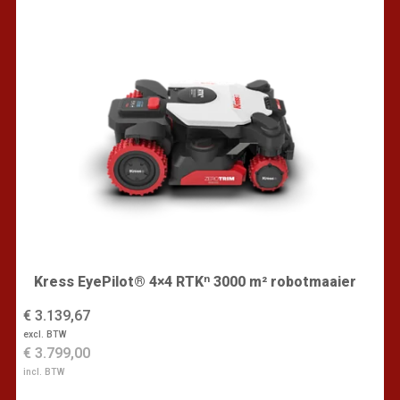
Kress EyePilot® 4×4 RTKⁿ 3000 m² robotmaaier
€ 3.139,67
excl. BTW
€ 3.799,00
incl. BTW