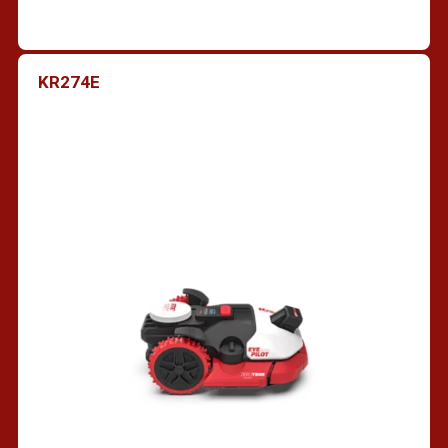
KR274E
Vind een dealer