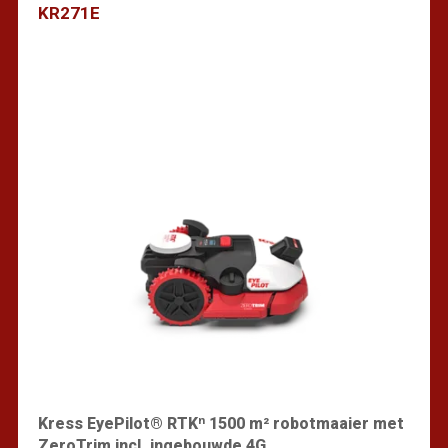
KR271E
Vind een dealer
Kress EyePilot® RTKⁿ 1500 m² robotmaaier met
ZeroTrim incl. ingebouwde 4G