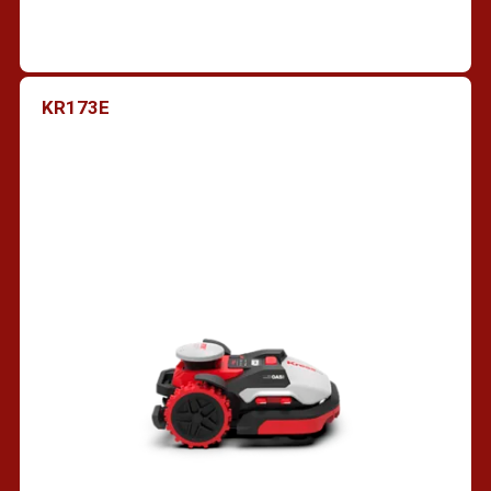
KR173E
Vind een dealer