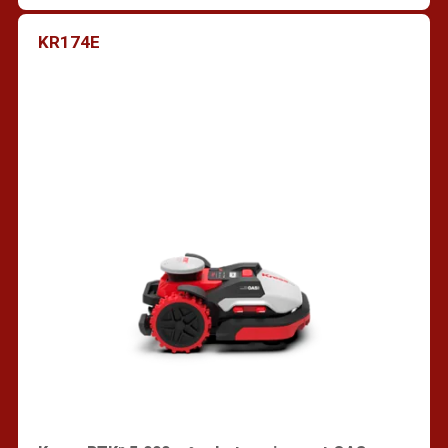
KR174E
Vind een dealer