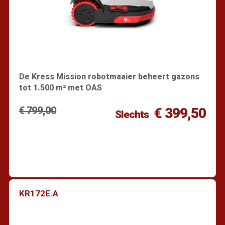
De Kress Mission robotmaaier beheert gazons
tot 1.500 m² met OAS
€ 799,00
€ 399,50
Slechts
KR172E.A
Vind een dealer