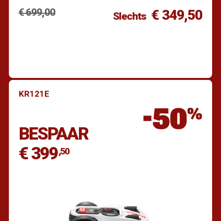
€ 699,00
€ 349,50
Slechts
KR121E
Vind een dealer
BESPAAR
€ 399
,50