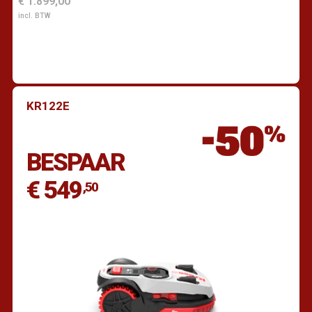
€ 1.899,00
incl. BTW
KR122E
Vind een dealer
BESPAAR
€ 549
,50