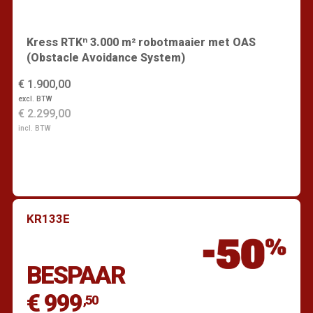
Kress RTKⁿ 3.000 m² robotmaaier met OAS
(Obstacle Avoidance System)
€ 1.900,00
excl. BTW
€ 2.299,00
incl. BTW
KR133E
Vind een dealer
BESPAAR
€ 999
,50