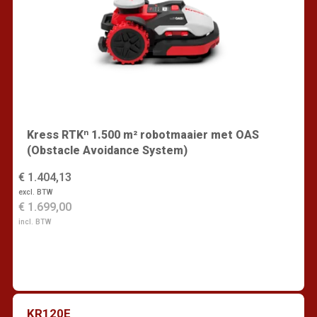
Kress RTKⁿ 1.500 m² robotmaaier met OAS
(Obstacle Avoidance System)
€ 1.404,13
excl. BTW
€ 1.699,00
incl. BTW
KR120E