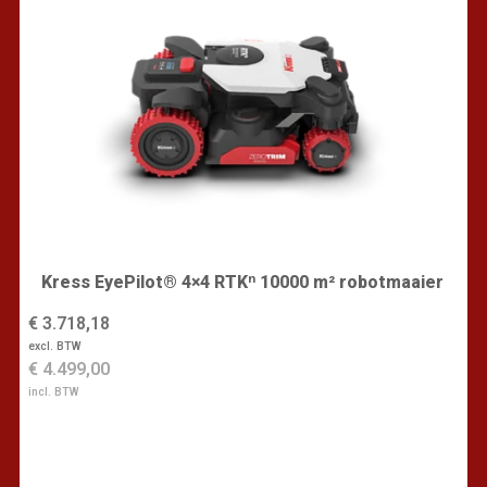
Kress EyePilot® 4×4 RTKⁿ 10000 m² robotmaaier
€ 3.718,18
excl. BTW
€ 4.499,00
incl. BTW